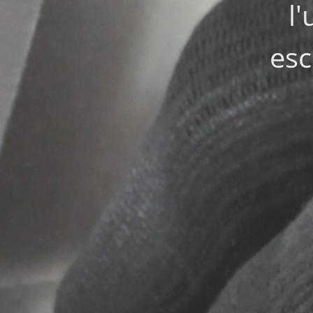
l
esc